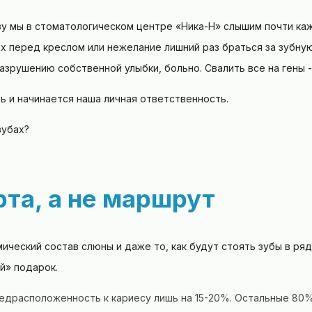
азу мы в стоматологическом центре «Ника-Н» слышим почти ка
х перед креслом или нежелание лишний раз браться за зубную
разрушению собственной улыбки, больно. Свалить все на гены -
ь и начинается наша личная ответственность.
рта, а не маршрут
ческий состав слюны и даже то, как будут стоять зубы в ряд
й» подарок.
едрасположенность к кариесу лишь на 15-20%. Остальные 80%