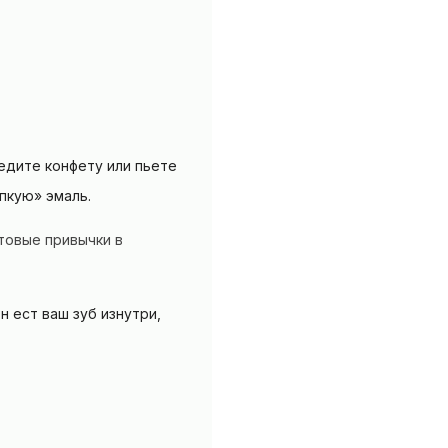
 едите конфету или пьете
пкую» эмаль.
товые привычки в
н ест ваш зуб изнутри,