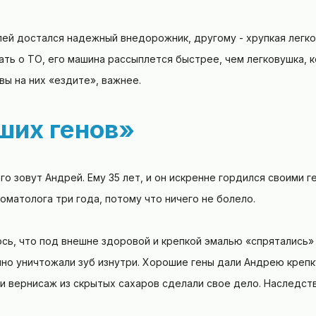
лей достался надежный внедорожник, другому - хрупкая легко
ать о ТО, его машина рассыплется быстрее, чем легковушка,
вы на них «ездите», важнее.
ших генов»
о зовут Андрей. Ему 35 лет, и он искренне гордился своими ге
стоматолога три года, потому что ничего не болело.
ось, что под внешне здоровой и крепкой эмалью «спрятались»
но уничтожали зуб изнутри. Хорошие гены дали Андрею крепк
и вернисаж из скрытых сахаров сделали свое дело. Наследст