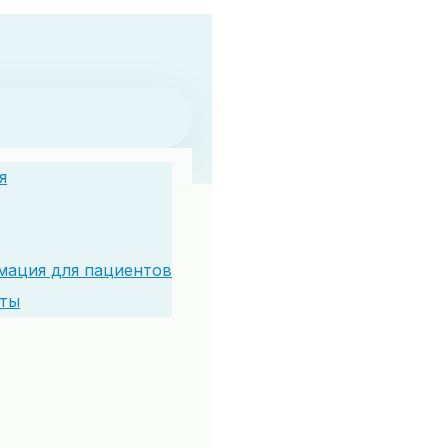
я
ация для пациентов
кты