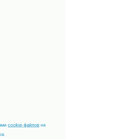
рами
cookie-файлов
на
ра.