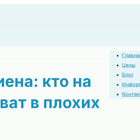
Главна
Цены
Блог
иена: кто на
Информ
Конта
ват в плохих