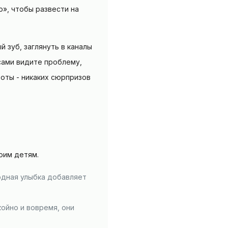
о», чтобы развести на
 зуб, заглянуть в каналы
сами видите проблему,
боты - никаких сюрпризов
воим детям.
одная улыбка добавляет
койно и вовремя, они